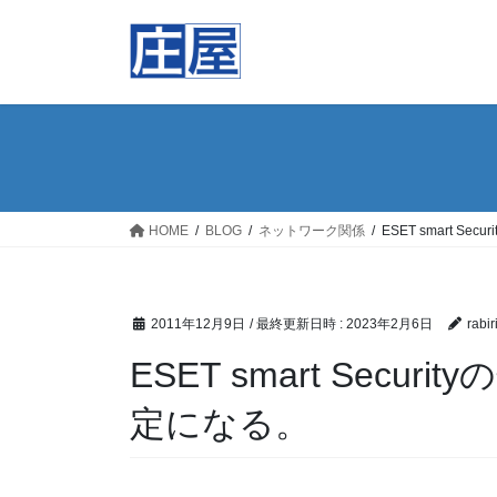
コ
ナ
ン
ビ
テ
ゲ
ン
ー
ツ
シ
へ
ョ
ス
ン
キ
に
ッ
移
HOME
BLOG
ネットワーク関係
ESET smart S
プ
動
2011年12月9日
/ 最終更新日時 :
2023年2月6日
rabir
ESET smart Secu
定になる。