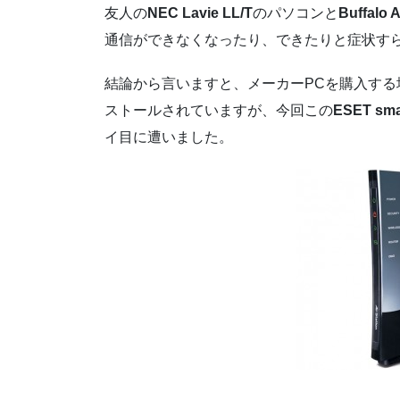
友人の
NEC Lavie LL/T
のパソコンと
Buffalo 
通信ができなくなったり、できたりと症状す
結論から言いますと、メーカーPCを購入す
ストールされていますが、今回この
ESET smar
イ目に遭いました。