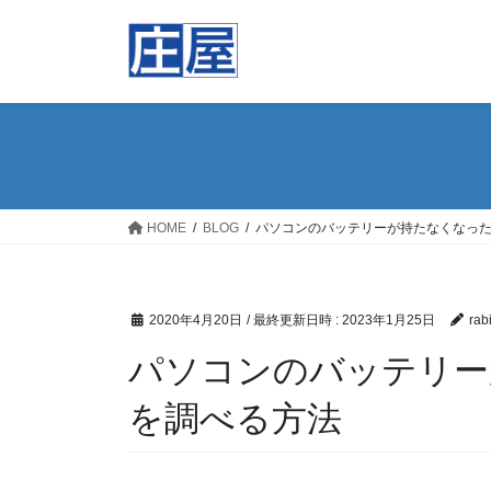
コ
ナ
ン
ビ
テ
ゲ
ン
ー
ツ
シ
へ
ョ
ス
ン
キ
に
ッ
移
HOME
BLOG
パソコンのバッテリーが持たなくなっ
プ
動
2020年4月20日
/ 最終更新日時 :
2023年1月25日
rab
パソコンのバッテリー
を調べる方法